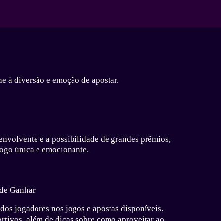
ne à diversão e emoção de apostar.
envolvente e a possibilidade de grandes prêmios,
jogo única e emocionante.
 de Ganhar
dos jogadores nos jogos e apostas disponíveis.
ortivos, além de dicas sobre como aproveitar ao