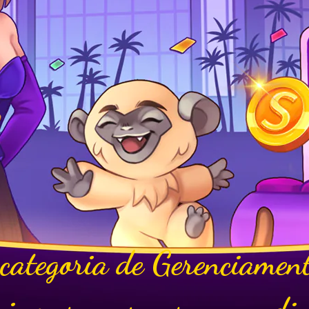
a categoria de Gerenciamen