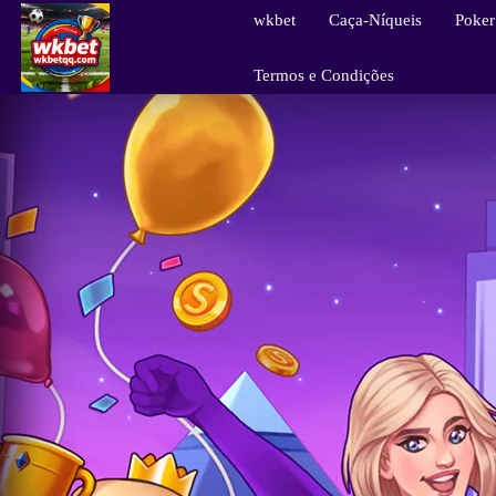
wkbet
Caça-Níqueis
Poker
Termos e Condições