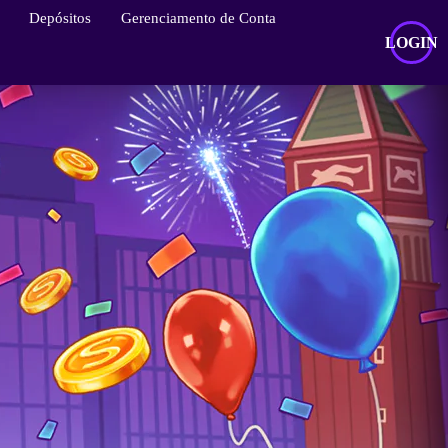
Depósitos
Gerenciamento de Conta
LOGIN