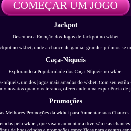
COMEÇAR UM JOGO
Jackpot
Descubra a Emoção dos Jogos de Jackpot no wkbet
ackpot no wkbet, onde a chance de ganhar grandes prêmios se u
Caça-Níqueis
Explorando a Popularidade dos Caça-Níqueis no wkbet
a-níqueis, um dos jogos mais amados do wkbet. Com seu estilo 
anto novatos quanto veteranos, oferecendo uma experiência de 
Promoções
as Melhores Promoções da wkbet para Aumentar suas Chances
recidas pela wkbet, que visam aumentar a diversão e as chances 
 bônus de boas-vindas e promoções específicas para eventos esp